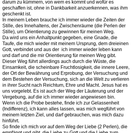
darum zu kümmern, von wem es kommt und wofür es
geschaffen ist, ohne in Dankbarkeit anzuerkennen, was ihm
geschenkt ist.
In meinem Leben brauche ich immer wieder die Zeiten der
Stille, des Innehaltens, der Zwischenräume (die Perlen der
Stille), um Orientierung zu gewinnen für meinen Weg.
Da wird uns ein Anhaltpunkt gegeben, eine Gnade, die
Taufe, die mich wieder mit meinem Ursprung, dem dreieinen
Gott, verbindet und aus der ich immer wieder leben kann
und darf und die mir Orientierung für meinen Weg gibt.
Dieser Weg führt allerdings auch durch die Wüste, die
Einsamkeit, die scheinbare Fruchtlosigkeit, die innere Leere,
der Ort der Bewährung und Erprobung, der Versuchung und
dem Bestehen der Versuchung, sich an die Welt zu verlieren
in ihrer Sucht nach Reichtum, Ehre und Macht. Jesus hat es
uns vorgelebt. Es ist auch der Weg der Läuterung und der
Vergebung, auf die ich immer wieder angewiesen bin.
Wenn ich die Probe bestehe, finde ich zur Gelassenheit
(Indifferenz), ich kann alles lassen, was mich wegführt von
meinem letzten Ziel, und darf gebrauchen, was mich dazu
hinführt.
So finde ich mich vor auf dem Weg der Liebe (2 Perlen), die
empfängt und gibt, die Liebe zu Gott und die Liebe zum