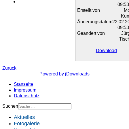
09:53
Erstellt von
M
Kun
Änderungsdatum
22.02.2
09:53
Geändert von
Jür
Tisc
Download
Zurück
Powered by jDownloads
Startseite
Impressum
Datenschutz
Suchen
Aktuelles
Fotogalerie